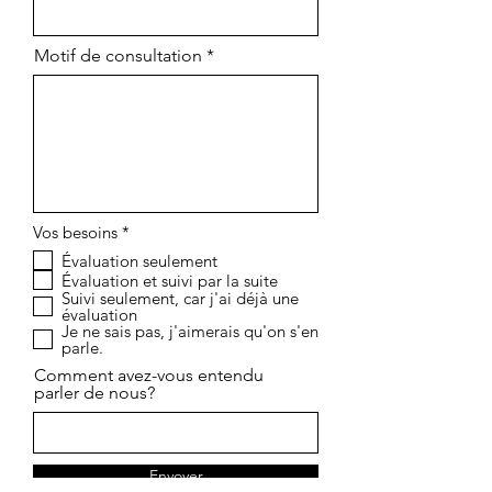
Motif de consultation
O
Vos besoins
*
b
Évaluation seulement
l
Évaluation et suivi par la suite
i
g
Suivi seulement, car j'ai déjà une
a
évaluation
t
Je ne sais pas, j'aimerais qu'on s'en
o
parle.
i
Comment avez-vous entendu
r
parler de nous?
e
Envoyer