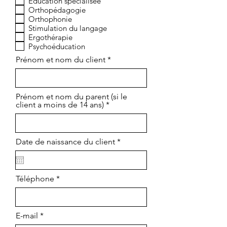
Éducation spécialisée
l
Orthopédagogie
i
g
Orthophonie
a
Stimulation du langage
t
Ergothérapie
o
Psychoéducation
i
r
Prénom et nom du client
e
Prénom et nom du parent (si le
client a moins de 14 ans)
r
Date de naissance du client
*
e
q
u
i
Téléphone
r
e
d
E-mail